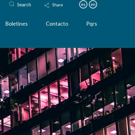
Search
es
en
Share
Boletines
Contacto
Pqrs