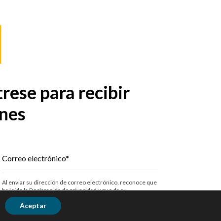
rese para recibir
ines
Correo electrónico*
Al enviar su dirección de correo electrónico, reconoce que
ha leído la Declaración de privacidad y que da su
consentimiento para que procesemos los datos de
Aceptar
acuerdo con las
Declaracion de privacidad
(incluyendo
transferencias internacionales). Si cambia de opinión en