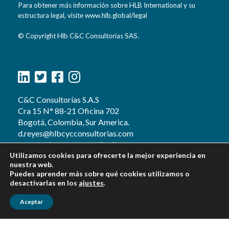
Para obtener más información sobre HLB International y su
estructura legal, visite www.hlb.global/legal
© Copyright Hlb C&C Consultorias SAS.
C&C Consultorías S.A.S
Cra 15 N° 88-21 Oficina 702
Bogotá, Colombia, Sur America.
d.reyes@hlbcycconsultorias.com
g.proyectos@cycconsultorias.com
Utilizamos cookies para ofrecerte la mejor experiencia en
Teléfonos:
nuestra web.
+57 (601) 374 0586
Puedes aprender más sobre qué cookies utilizamos o
+57 (601) 744 0683
desactivarlas en los
ajustes
.
+573133508676
Aceptar