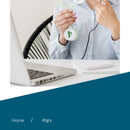
/
Home
Pqrs