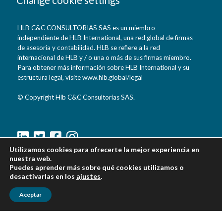
HLB C&C CONSULTORIAS SAS es un miembro
independiente de HLB International, una red global de firmas
de asesoría y contabilidad. HLB se refiere a la red
internacional de HLB y / o una o más de sus firmas miembro.
Para obtener más información sobre HLB International y su
estructura legal, visite www.hlb.global/legal
© Copyright Hlb C&C Consultorias SAS.
Utilizamos cookies para ofrecerte la mejor experiencia en
nuestra web.
C&C Consultorías S.A.S
Puedes aprender más sobre qué cookies utilizamos o
Cra 15 N° 88-21 Oficina 702
desactivarlas en los
ajustes
.
Bogotá, Colombia, Sur America.
d.reyes@hlbcycconsultorias.com
Aceptar
g.proyectos@cycconsultorias.com
Teléfonos: