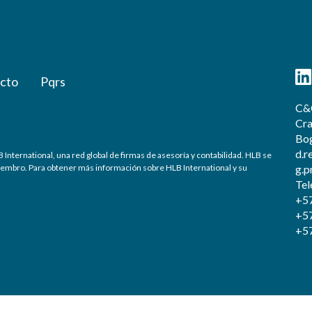
cto
Pqrs
C&C
Cra
Bog
d.r
rnational, una red global de firmas de asesoría y contabilidad. HLB se
 miembro. Para obtener más información sobre HLB International y su
g.p
Tel
+57
+57
+5