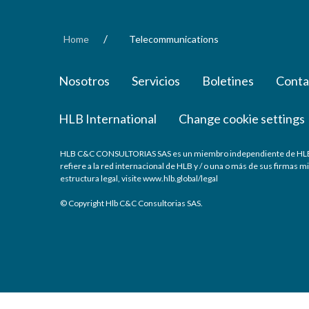
/
Home
Telecommunications
Nosotros
Servicios
Boletines
Conta
HLB International
Change cookie settings
HLB C&C CONSULTORIAS SAS es un miembro independiente de HLB Inte
refiere a la red internacional de HLB y / o una o más de sus firmas
estructura legal, visite www.hlb.global/legal
© Copyright Hlb C&C Consultorias SAS.