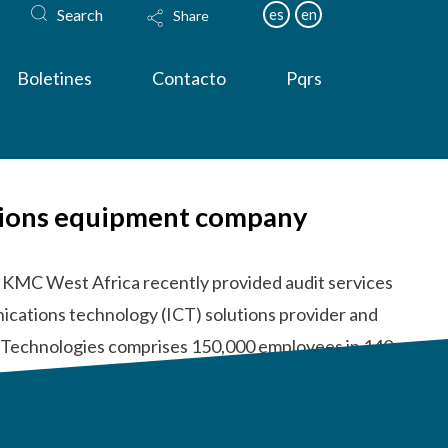
Search
es
en
Share
Boletines
Contacto
Pqrs
ations equipment company
 KMC West Africa recently provided audit services
ications technology (ICT) solutions provider and
i Technologies comprises 150,000 employees in 140