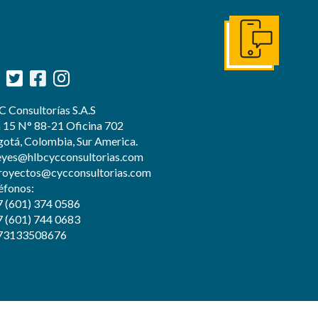
Ir a contácto
 Consultorías S.A.S
 15 N° 88-21 Oficina 702
otá, Colombia, Sur America.
eyes@hlbcycconsultorias.com
royectos@cycconsultorias.com
éfonos:
 (601) 374 0586
 (601) 744 0683
73133508676