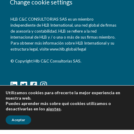
Change cookie settings
HLB C&C CONSULTORIAS SAS es un miembro
independiente de HLB International, una red global de firmas
de asesoría y contabilidad. HLB se refiere a la red
internacional de HLB y / o una o más de sus firmas miembro.
Para obtener más información sobre HLB International y su
estructura legal, visite www.hlb.global/legal
© Copyright Hlb C&C Consultorias SAS.
Utilizamos cookies para ofrecerte la mejor experiencia en
C&C Consultorías S.A.S
nuestra web.
Puedes aprender más sobre qué cookies utilizamos o
Cra 15 N° 88-21 Oficina 702
desactivarlas en los
ajustes
.
Bogotá, Colombia, Sur America.
d.reyes@hlbcycconsultorias.com
Aceptar
g.proyectos@cycconsultorias.com
Teléfonos: