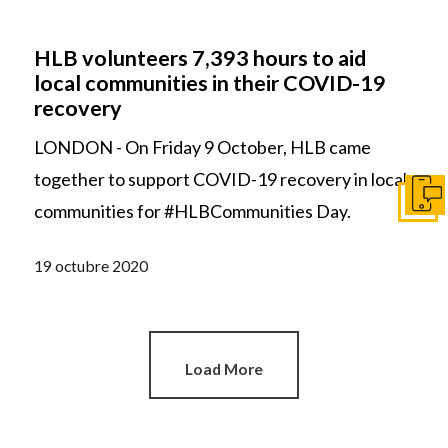
HLB volunteers 7,393 hours to aid
local communities in their COVID-19
recovery
LONDON - On Friday 9 October, HLB came
together to support COVID-19 recovery in local
Ir a c
communities for #HLBCommunities Day.
19 octubre 2020
Load More